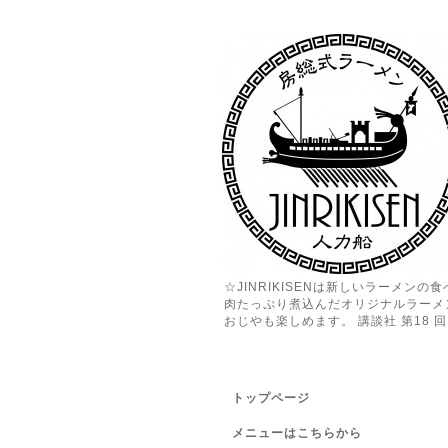
☆JINRIKISENは新しいラーメン
肉たっぷり煮込んだオリジナルラーメ
おじやも楽しめます。 講談社 第18 回 
トップページ
メニューはこちらから