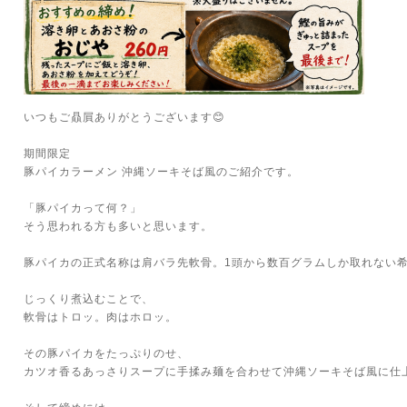
いつもご贔屓ありがとうございます😊
期間限定
豚パイカラーメン 沖縄ソーキそば風のご紹介です。
「豚パイカって何？」
そう思われる方も多いと思います。
豚パイカの正式名称は肩バラ先軟骨。1頭から数百グラムしか取れない
じっくり煮込むことで、
軟骨はトロッ。肉はホロッ。
その豚パイカをたっぷりのせ、
カツオ香るあっさりスープに手揉み麺を合わせて沖縄ソーキそば風に仕