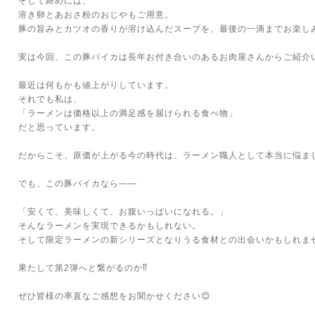
そして締めには、
溶き卵とあおさ粉のおじやもご用意。
豚の旨みとカツオの香りが溶け込んだスープを、最後の一滴までお楽しみ
実は今回、この豚パイカは長年お付き合いのあるお肉屋さんからご紹介
最近は何もかも値上がりしています。
それでも私は、
「ラーメンは価格以上の満足感を届けられる食べ物」
だと思っています。
だからこそ、原価が上がる今の時代は、ラーメン職人として本当に悩ま
でも、この豚パイカなら――
「安くて、美味しくて、お腹いっぱいになれる。」
そんなラーメンを実現できるかもしれない。
そして限定ラーメンの新シリーズとなりうる食材との出会いかもしれま
果たして第2弾へと繋がるのか⁉️
ぜひ皆様の率直なご感想をお聞かせください😊