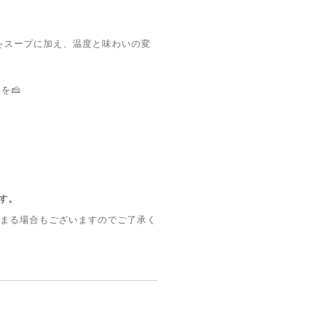
*をスープに加え、温度と味わいの変
を🧀
す。
早まる場合もございますのでご了承く