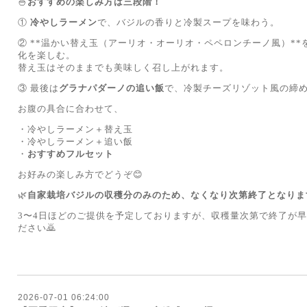
🍜
おすすめの楽しみ方は三段階！
①
冷やしラーメン
で、バジルの香りと冷製スープを味わう。
② **温かい替え玉（アーリオ・オーリオ・ペペロンチーノ風）*
化を楽しむ。
替え玉はそのままでも美味しく召し上がれます。
③ 最後は
グラナパダーノの追い飯
で、冷製チーズリゾット風の締め
お腹の具合に合わせて、
・冷やしラーメン＋替え玉
・冷やしラーメン＋追い飯
・
おすすめフルセット
お好みの楽しみ方でどうぞ😊
🌿
自家栽培バジルの収穫分のみのため、なくなり次第終了となりま
3〜4日ほどのご提供を予定しておりますが、収穫量次第で終了が
ださい🙇
2026-07-01 06:24:00