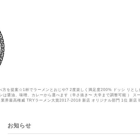
の食べ方を提案☆1杯でラーメンとおじや? 2度楽しく満足度200% ドッシ リ
ンは醤油、味噌、カレーから選べます（辛さ抜き〜 大辛まで調整可能 ） ス
業界最高権威 TRYラーメン大賞2017-2018 新店 オリジナル部門 1位 新店 
お知らせ