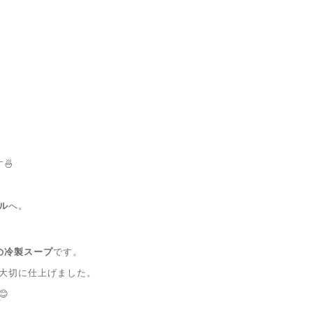
🍜
ル
へ。
の冷製スープ
です。
大切に仕上げました。
😊