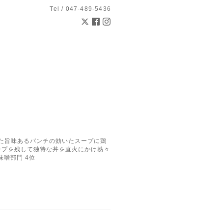
Tel / 047-489-5436
とした旨味あるパンチの効いたスープに鶏
ープを残して独特な丼を直火にかけ熱々
味噌部門 4位