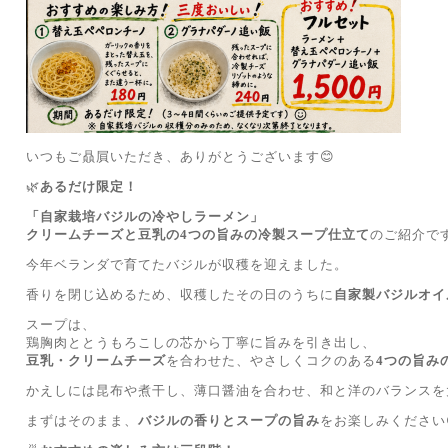
いつもご贔屓いただき、ありがとうございます😊
🌿
あるだけ限定！
「自家栽培バジルの冷やしラーメン」
クリームチーズと豆乳の4つの旨みの冷製スープ仕立て
のご紹介です
今年ベランダで育てたバジルが収穫を迎えました。
香りを閉じ込めるため、収穫したその日のうちに
自家製バジルオイ
スープは、
鶏胸肉ととうもろこしの芯から丁寧に旨みを引き出し、
豆乳・クリームチーズ
を合わせた、やさしくコクのある
4つの旨み
かえしには昆布や煮干し、薄口醤油を合わせ、和と洋のバランスを
まずはそのまま、
バジルの香りとスープの旨み
をお楽しみください