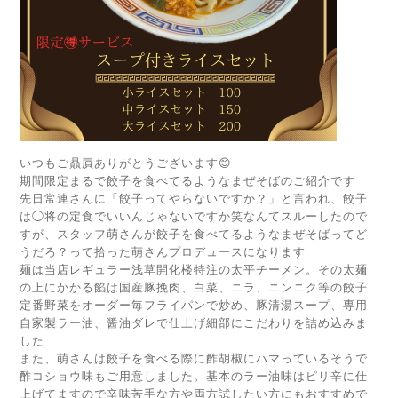
いつもご贔屓ありがとうございます😊
期間限定まるで餃子を食べてるようなまぜそばのご紹介です
先日常連さんに「餃子ってやらないですか？」と言われ、餃子
は◯将の定食でいいんじゃないですか笑なんてスルーしたので
すが、スタッフ萌さんが餃子を食べてるようなまぜそばってど
うだろ？って拾った萌さんプロデュースになります
麺は当店レギュラー浅草開化楼特注の太平チーメン。その太麺
の上にかかる餡は国産豚挽肉、白菜、ニラ、ニンニク等の餃子
定番野菜をオーダー毎フライパンで炒め、豚清湯スープ、専用
自家製ラー油、醤油ダレで仕上げ細部にこだわりを詰め込みま
した
また、萌さんは餃子を食べる際に酢胡椒にハマっているそうで
酢コショウ味もご用意しました。基本のラー油味はピリ辛に仕
上げてますので辛味苦手な方や両方試したい方にもおすすめで