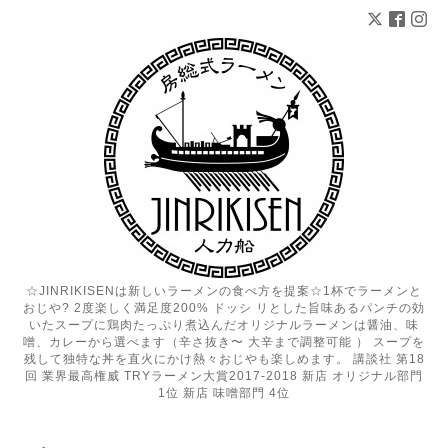
☆JINRIKISENは新しいラーメンの食べ方を提案☆1杯でラーメンと
おじや? 2度楽しく満足度200% ドッシ リとした旨味あるパンチの効
いたスープに鶏肉たっぷり煮込んだオリジナルラーメンは醤油、味
噌、カレーから選べます（辛さ抜き〜 大辛まで調整可能 ） スープを
残して独特な丼を直火にかけ熱々おじやも楽しめます。 講談社 第18
回 業界最高権威 TRYラーメン大賞2017-2018 新店 オリジナル部門
1位 新店 味噌部門 4位