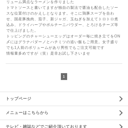
リューム満点なラーメンを作りました
トマトソースと書いてますが独自の製法で醤油も配合したソー
スな位置付けのかえしとなります。そこに鶏豚スープを合わ
せ、国産豚挽肉、茄子、新ジャガ、玉ねぎを加えてトロトロ煮
込み、ドライハーブやポルチーニパウダー、とろけるチーズ等
で仕上げました。
トッピングのチャーシューエッグはオーダー毎に焼き立てをON
〆にはグラナパダーノとハチミツの追い飯もご用意。女子盛り
でも1人前のボリュームがあり男性でもご注文可能です
情報量多めですが（笑）是非お試し下さいませ
1
トップページ
メニューはこちらから
テレビ・雑誌などでご紹介頂いております