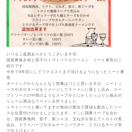
いつもご贔屓ありがとうございます😊
国産豚挽き肉と茄子のトマトソースラーメン ミート番長のご
紹介です
今年で4年目にしてリクエストまで頂けるようになったミート番
長
ネーミングからなんとなく想像はつくと思いますが、ミートソ
ースやボロネーゼをイメージしてラーメンに落とし込み、スー
プとソースの中間のようなスープがとにかくたっぷりと絡みボ
リューム満点なラーメンを作りました
トマトソースと書いてますが独自の製法で醤油も配合したソー
スな位置付けのかえしとなります。そこに鶏豚スープを合わ
せ、国産豚挽肉、茄子、新ジャガ、玉ねぎを加えてトロトロ煮
込み、ドライハーブやポルチーニパウダー、とろけるチーズ等
で仕上げました。