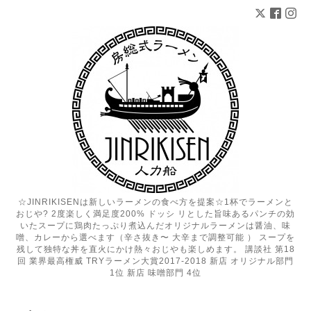
☆JINRIKISENは新しいラーメンの食べ方を提案☆1杯でラーメンと
おじや? 2度楽しく満足度200% ドッシ リとした旨味あるパンチの効
いたスープに鶏肉たっぷり煮込んだオリジナルラーメンは醤油、味
噌、カレーから選べます（辛さ抜き〜 大辛まで調整可能 ） スープを
残して独特な丼を直火にかけ熱々おじやも楽しめます。 講談社 第18
回 業界最高権威 TRYラーメン大賞2017-2018 新店 オリジナル部門
1位 新店 味噌部門 4位