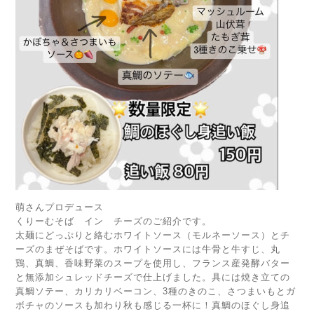
萌さんプロデュース
くりーむそば イン チーズのご紹介です。
太麺にどっぷりと絡むホワイトソース（モルネーソース）とチ
ーズのまぜそばです。ホワイトソースには牛骨と牛すじ、丸
鶏、真鯛、香味野菜のスープを使用し、フランス産発酵バター
と無添加シュレッドチーズで仕上げました。具には焼き立ての
真鯛ソテー、カリカリベーコン、3種のきのこ、さつまいもとガ
ボチャのソースも加わり秋も感じる一杯に！真鯛のほぐし身追