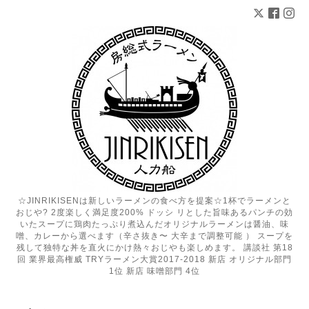
☆JINRIKISENは新しいラーメンの食べ方を提案☆1杯でラーメンと
おじや? 2度楽しく満足度200% ドッシ リとした旨味あるパンチの効
いたスープに鶏肉たっぷり煮込んだオリジナルラーメンは醤油、味
噌、カレーから選べます（辛さ抜き〜 大辛まで調整可能 ） スープを
残して独特な丼を直火にかけ熱々おじやも楽しめます。 講談社 第18
回 業界最高権威 TRYラーメン大賞2017-2018 新店 オリジナル部門
1位 新店 味噌部門 4位