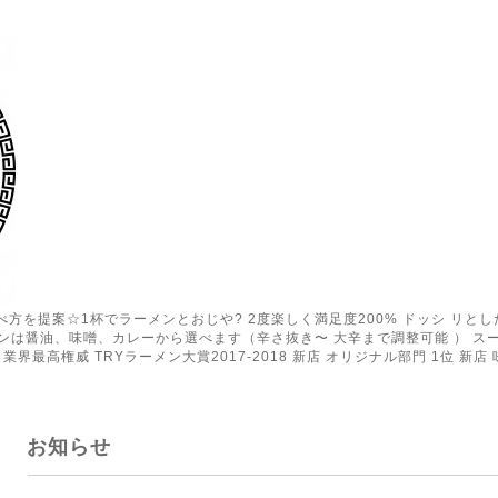
の食べ方を提案☆1杯でラーメンとおじや? 2度楽しく満足度200% ドッシ リ
ンは醤油、味噌、カレーから選べます（辛さ抜き〜 大辛まで調整可能 ） ス
業界最高権威 TRYラーメン大賞2017-2018 新店 オリジナル部門 1位 新店 
お知らせ