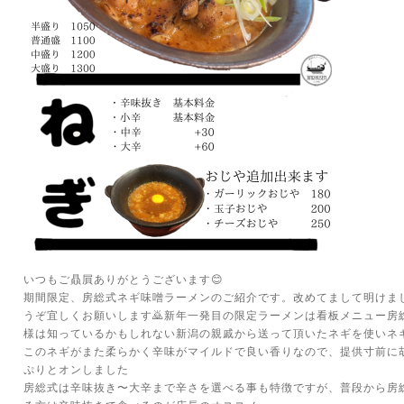
いつもご贔屓ありがとうございます😊
期間限定、房総式ネギ味噌ラーメンのご紹介です。改めてまして明けま
うぞ宜しくお願いします🙇新年一発目の限定ラーメンは看板メニュー房
様は知っているかもしれない新潟の親戚から送って頂いたネギを使いネ
このネギがまた柔らかく辛味がマイルドで良い香りなので、提供寸前に
ぷりとオンしました
房総式は辛味抜き〜大辛まで辛さを選べる事も特徴ですが、普段から房