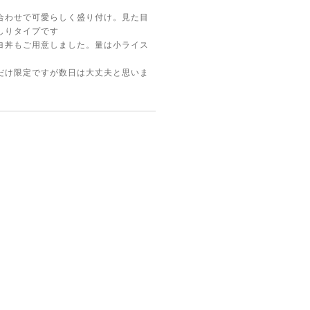
合わせで可愛らしく盛り付け。見た目
しりタイプです
ヨ丼もご用意しました。量は小ライス
だけ限定ですが数日は大丈夫と思いま