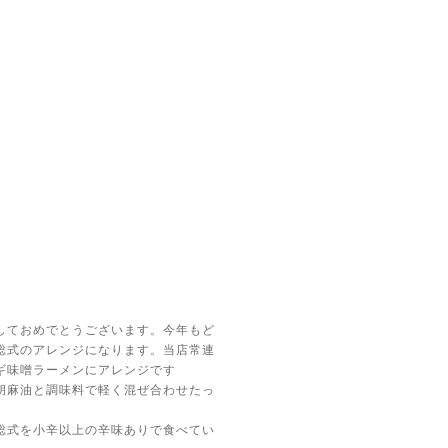
しておめでとうございます。今年もど
総式のアレンジになります。当店常連
ギ味噌ラーメンにアレンジです
胡麻油と調味料で軽く混ぜ合わせたっ
総式を小辛以上の辛味ありで食べてい