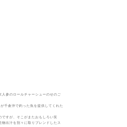
京人参のロールチャーシューのせのご
達が千倉沖で釣った魚を提供してくれた
のですが、そこがまたおもしろい笑
乾物出汁を別々に取りブレンドしたス