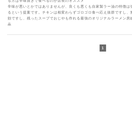
る方は辛味抜きで食べるのが店長のオススメ
辛味が悪いとかではありませんが、良くも悪くも自家製ラー油の特徴は
るという提案です。チキンは相変わらずゴロゴロ食べ応え抜群ですし、
効ですし、残ったスープでおじやも作れる最強のオリジナルラーメン房
🙇
1