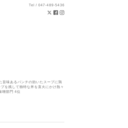
Tel / 047-489-5436
とした旨味あるパンチの効いたスープに鶏
ープを残して独特な丼を直火にかけ熱々
味噌部門 4位