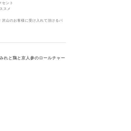
クセント
オススメ
！沢山のお客様に受け入れて頂けるパ
みれと鶏と京人参のロールチャー