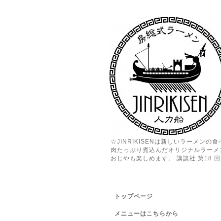
☆JINRIKISENは新しいラーメン
肉たっぷり煮込んだオリジナルラーメ
おじやも楽しめます。 講談社 第18 回 
トップページ
メニューはこちらから