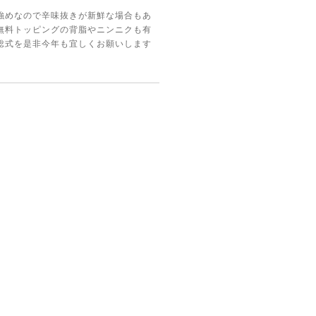
強めなので辛味抜きが新鮮な場合もあ
無料トッピングの背脂やニンニクも有
総式を是非今年も宜しくお願いします