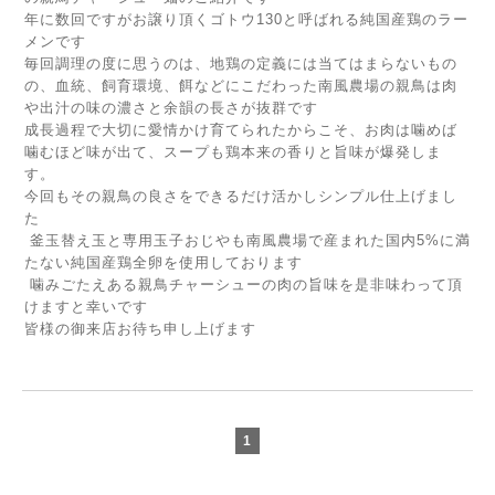
年に数回ですがお譲り頂くゴトウ130と呼ばれる純国産鶏のラー
メンです
毎回調理の度に思うのは、地鶏の定義には当てはまらないもの
の、血統、飼育環境、餌などにこだわった南風農場の親鳥は肉
や出汁の味の濃さと余韻の長さが抜群です
成長過程で大切に愛情かけ育てられたからこそ、お肉は噛めば
噛むほど味が出て、スープも鶏本来の香りと旨味が爆発しま
す。
今回もその親鳥の良さをできるだけ活かしシンプル仕上げまし
た
釜玉替え玉と専用玉子おじやも南風農場で産まれた国内5%に満
たない純国産鶏全卵を使用しております
噛みごたえある親鳥チャーシューの肉の旨味を是非味わって頂
けますと幸いです
皆様の御来店お待ち申し上げます
1