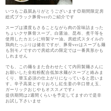
いつもご贔屓ありがとうございます😊期間限定房
総式ブラック豚骨verのご紹介です
スープは濃度もさることながら肉の旨味詰まった
ちょいクサ豚骨スープ。白醤油、昆布、煮干等を
使用したカエシに特製マー油。房総式スタイルの
鶏肉たっぷりは健在ですが、豚骨verはスープも麺
も別モノですので房総式の限定では一番異形かも
しれません
でも、この麺をまた合わせたくて内田製麺さんに
お願いした全粒粉配合低加水麺がスープと絡みま
くり、
替玉必須の仕上がりになっていると思いま
す。辛子高菜とすりおろし紅生姜の辛口替え玉、
ガーリックおじやもオススメです♪
提供期間は2週間くらいを予定してますので是非
お試し下さいませ