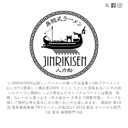
☆JINRIKISENは新しいラーメンの食べ方を提案☆1杯でラーメンと
おじや? 2度楽しく満足度200% ドッシ リとした旨味あるパンチの効
いたスープに鶏肉たっぷり煮込んだオリジナルラーメンは醤油、味
噌、カレーから選べます（辛さ抜き〜 大辛まで調整可能 ） スープを
残して独特な丼を直火にかけ熱々おじやも楽しめます。 講談社 第18
回 業界最高権威 TRYラーメン大賞2017-2018 新店 オリジナル部門
1位 新店 味噌部門 4位