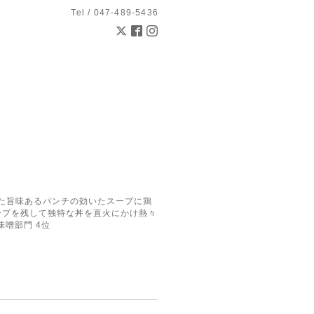
Tel / 047-489-5436
とした旨味あるパンチの効いたスープに鶏
ープを残して独特な丼を直火にかけ熱々
味噌部門 4位