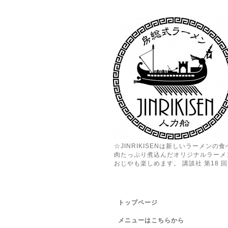
☆JINRIKISENは新しいラーメン
肉たっぷり煮込んだオリジナルラーメ
おじやも楽しめます。 講談社 第18 回 
トップページ
メニューはこちらから