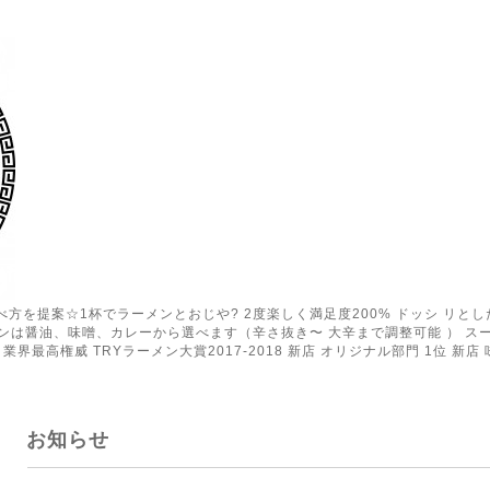
の食べ方を提案☆1杯でラーメンとおじや? 2度楽しく満足度200% ドッシ リ
ンは醤油、味噌、カレーから選べます（辛さ抜き〜 大辛まで調整可能 ） ス
業界最高権威 TRYラーメン大賞2017-2018 新店 オリジナル部門 1位 新店 
お知らせ