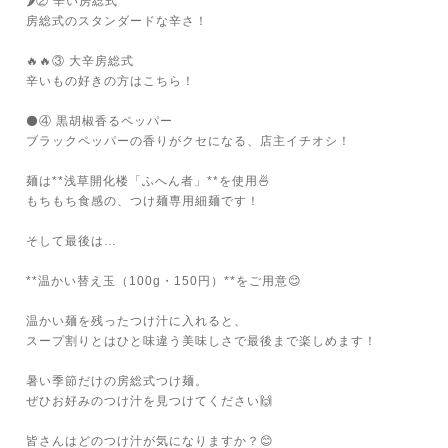
🌶② 辛い房総式
房総式のスタンダードな辛さ！
🔥🔥③ 大辛房総式
辛いもの好きの方はこちら！
⚫④ 黒胡椒香るペッパー
ブラックペッパーの香りがクセになる、店主イチオシ！
麺は**浅草開化楼「ふへん者」**を使用🍜
もちもち食感の、つけ麺専用細麺です！
そして最後は…
**温かい替え玉（100g・150円）**をご用意😊
温かい麺を残ったつけ汁に入れると、
スープ割りとはひと味違う美味しさで最後まで楽しめます！
暑い季節だけの房総式つけ麺。
ぜひお好みのつけ汁を見つけてください🙌
皆さんはどのつけ汁が気になりますか？😊