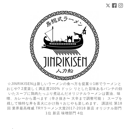
☆JINRIKISENは新しいラーメンの食べ方を提案☆1杯でラーメンと
おじや? 2度楽しく満足度200% ドッシ リとした旨味あるパンチの効
いたスープに鶏肉たっぷり煮込んだオリジナルラーメンは醤油、味
噌、カレーから選べます（辛さ抜き〜 大辛まで調整可能 ） スープを
残して独特な丼を直火にかけ熱々おじやも楽しめます。 講談社 第18
回 業界最高権威 TRYラーメン大賞2017-2018 新店 オリジナル部門
1位 新店 味噌部門 4位