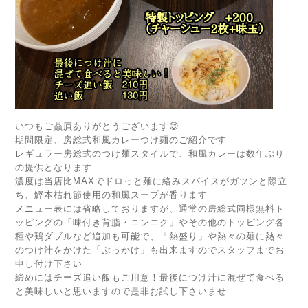
いつもご贔屓ありがとうございます😊
期間限定、房総式和風カレーつけ麺のご紹介です
レギュラー房総式のつけ麺スタイルで、和風カレーは数年ぶり
の提供となります
濃度は当店比MAXでドロっと麺に絡みスパイスがガツンと際立
ち、鰹本枯れ節使用の和風スープが香ります
メニュー表には省略しておりますが、通常の房総式同様無料ト
ッピングの「味付き背脂・ニンニク」やその他のトッピング各
種や鶏ダブルなど追加も可能で、「熱盛り」や熱々の麺に熱々
のつけ汁をかけた「ぶっかけ」も出来ますのでスタッフまでお
申し付け下さい
締めにはチーズ追い飯もご用意！最後につけ汁に混ぜて食べる
と美味しいと思いますので是非お試し下さいませ