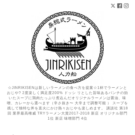
☆JINRIKISENは新しいラーメンの食べ方を提案☆1杯でラーメンと
おじや? 2度楽しく満足度200% ドッシ リとした旨味あるパンチの効
いたスープに鶏肉たっぷり煮込んだオリジナルラーメンは醤油、味
噌、カレーから選べます（辛さ抜き〜 大辛まで調整可能 ） スープを
残して独特な丼を直火にかけ熱々おじやも楽しめます。 講談社 第18
回 業界最高権威 TRYラーメン大賞2017-2018 新店 オリジナル部門
1位 新店 味噌部門 4位