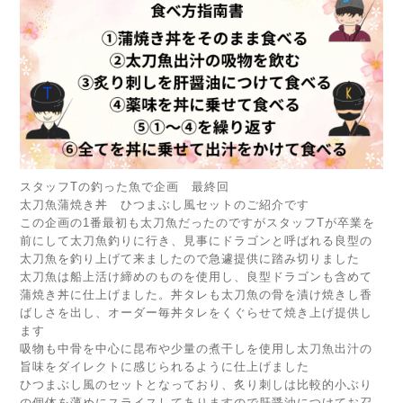
スタッフTの釣った魚で企画 最終回
太刀魚蒲焼き丼 ひつまぶし風セットのご紹介です
この企画の1番最初も太刀魚だったのですがスタッフTが卒業を
前にして太刀魚釣りに行き、見事にドラゴンと呼ばれる良型の
太刀魚を釣り上げて来ましたので急遽提供に踏み切りました
太刀魚は船上活け締めのものを使用し、良型ドラゴンも含めて
蒲焼き丼に仕上げました。丼タレも太刀魚の骨を漬け焼きし香
ばしさを出し、オーダー毎丼タレをくぐらせて焼き上げ提供し
ます
吸物も中骨を中心に昆布や少量の煮干しを使用し太刀魚出汁の
旨味をダイレクトに感じられるように仕上げました
ひつまぶし風のセットとなっており、炙り刺しは比較的小ぶり
の個体を薄めにスライスしてありますので肝醤油につけてお召