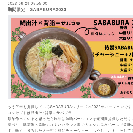
2023-09-29 05:55:00
期間限定 SABABURA2023
もう何年も提供しているSABABURAシリーズの2023年バージョンです
コンセプトは鯖出汁×背脂＝サバブラ
毎年作っていると思ったら昨年は味噌バージョンを短期間提供しただけ
鯖出汁に豚清湯の旨味も加えたバランス型でカエシも昆布ベースで旨味
す。軽く手揉みした太平打ち麺にチャーシュー、もやし、ネギ、そして