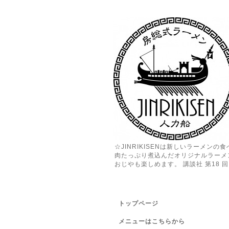
☆JINRIKISENは新しいラーメン
肉たっぷり煮込んだオリジナルラーメ
おじやも楽しめます。 講談社 第18 回 
トップページ
メニューはこちらから