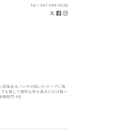
Tel / 047-489-5436
とした旨味あるパンチの効いたスープに鶏
ープを残して独特な丼を直火にかけ熱々
味噌部門 4位