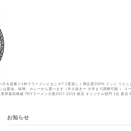
の食べ方を提案☆1杯でラーメンとおじや? 2度楽しく満足度200% ドッシ リ
ンは醤油、味噌、カレーから選べます（辛さ抜き〜 大辛まで調整可能 ） ス
業界最高権威 TRYラーメン大賞2017-2018 新店 オリジナル部門 1位 新店 
お知らせ