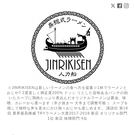
☆JINRIKISENは新しいラーメンの食べ方を提案☆1杯でラーメンと
おじや? 2度楽しく満足度200% ドッシ リとした旨味あるパンチの効
いたスープに鶏肉たっぷり煮込んだオリジナルラーメンは醤油、味
噌、カレーから選べます（辛さ抜き〜 大辛まで調整可能 ） スープを
残して独特な丼を直火にかけ熱々おじやも楽しめます。 講談社 第18
回 業界最高権威 TRYラーメン大賞2017-2018 新店 オリジナル部門
1位 新店 味噌部門 4位