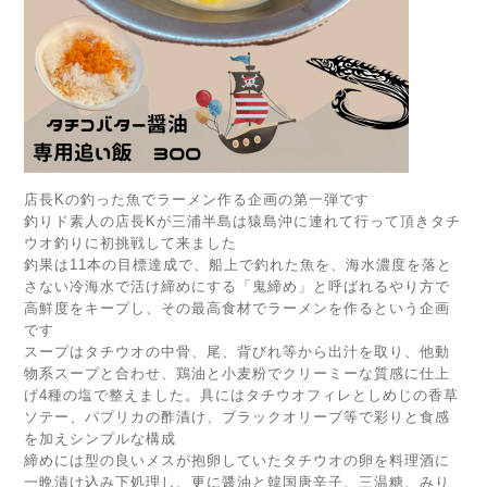
店長Kの釣った魚でラーメン作る企画の第一弾です
釣りド素人の店長Kが三浦半島は猿島沖に連れて行って頂きタチ
ウオ釣りに初挑戦して来ました
釣果は11本の目標達成で、船上で釣れた魚を、海水濃度を落と
さない冷海水で活け締めにする「鬼締め」と呼ばれるやり方で
高鮮度をキープし、その最高食材でラーメンを作るという企画
です
スープはタチウオの中骨、尾、背びれ等から出汁を取り、他動
物系スープと合わせ、鶏油と小麦粉でクリーミーな質感に仕上
げ4種の塩で整えました。具にはタチウオフィレとしめじの香草
ソテー、パプリカの酢漬け、ブラックオリーブ等で彩りと食感
を加えシンプルな構成
締めには型の良いメスが抱卵していたタチウオの卵を料理酒に
一晩漬け込み下処理し、更に醤油と韓国唐辛子、三温糖、みり