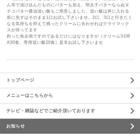
ん等で漬け込んだものにバターも加え、明太子バターならぬタ
チコバター醤油追い飯もご用意しました。追い飯は丼に入れる
前に先ずはそのまま1口お試し下さいませ。2口、3口と行きたく
なる気持ちを抑えて残ったクリームに合わせればクライマック
スが待ってます
釣った魚企画ですのであるだけにはなりますが（クリームSOB
A30食、専用追い飯20食）是非お試し下さいませ
トップページ
メニューはこちらから
テレビ・雑誌などでご紹介頂いております
お知らせ