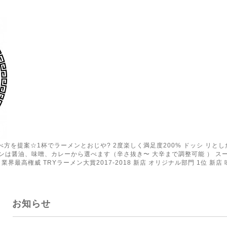
の食べ方を提案☆1杯でラーメンとおじや? 2度楽しく満足度200% ドッシ リ
ンは醤油、味噌、カレーから選べます（辛さ抜き〜 大辛まで調整可能 ） ス
業界最高権威 TRYラーメン大賞2017-2018 新店 オリジナル部門 1位 新店 
お知らせ