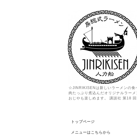
☆JINRIKISENは新しいラーメン
肉たっぷり煮込んだオリジナルラーメ
おじやも楽しめます。 講談社 第18 回 
トップページ
メニューはこちらから