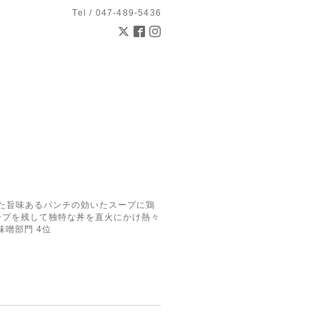
Tel / 047-489-5436
とした旨味あるパンチの効いたスープに鶏
ープを残して独特な丼を直火にかけ熱々
味噌部門 4位