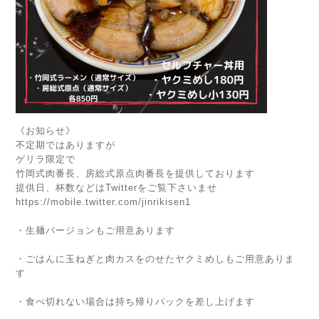
《お知らせ》
不定期ではありますが
ゲリラ限定で
竹岡式肉番長、房総式原点肉番長を提供しております
提供日、杯数などはTwitterをご覧下さいませ
https://mobile.twitter.com/jinrikisen1
・生麺バージョンもご用意あります
・ごはんに玉ねぎと肉カスをのせたヤクミめしもご用意ありま
す
・食べ切れない場合は持ち帰りパックを差し上げます