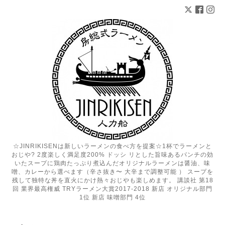
☆JINRIKISENは新しいラーメンの食べ方を提案☆1杯でラーメンと
おじや? 2度楽しく満足度200% ドッシ リとした旨味あるパンチの効
いたスープに鶏肉たっぷり煮込んだオリジナルラーメンは醤油、味
噌、カレーから選べます（辛さ抜き〜 大辛まで調整可能 ） スープを
残して独特な丼を直火にかけ熱々おじやも楽しめます。 講談社 第18
回 業界最高権威 TRYラーメン大賞2017-2018 新店 オリジナル部門
1位 新店 味噌部門 4位