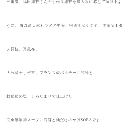
三番瀬 福田海苔さんの手作り海苔を最大限
に感じて頂けるよ
、
うに
青森産天然ヒラメの中骨、宍道湖産シジミ、道南産ホタ
テ貝柱、真昆布、
大分産干し椎茸、フランス産ポルチーニ茸等と
数種種の塩、しろたまりで仕上げた
完全無添加スープに海苔と麺だけのかけSOBAです