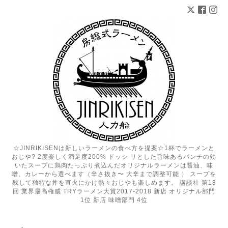
☆JINRIKISENは新しいラーメンの食べ方を提案☆1杯でラーメンと
おじや? 2度楽しく満足度200% ドッシ リとした旨味あるパンチの効
いたスープに鶏肉たっぷり煮込んだオリジナルラーメンは醤油、味
噌、カレーから選べます（辛さ抜き〜 大辛まで調整可能 ） スープを
残して独特な丼を直火にかけ熱々おじやも楽しめます。 講談社 第18
回 業界最高権威 TRYラーメン大賞2017-2018 新店 オリジナル部門
1位 新店 味噌部門 4位