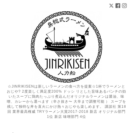
☆JINRIKISENは新しいラーメンの食べ方を提案☆1杯でラーメンと
おじや? 2度楽しく満足度200% ドッシ リとした旨味あるパンチの効
いたスープに鶏肉たっぷり煮込んだオリジナルラーメンは醤油、味
噌、カレーから選べます（辛さ抜き〜 大辛まで調整可能 ） スープを
残して独特な丼を直火にかけ熱々おじやも楽しめます。 講談社 第18
回 業界最高権威 TRYラーメン大賞2017-2018 新店 オリジナル部門
1位 新店 味噌部門 4位