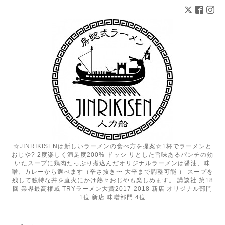
☆JINRIKISENは新しいラーメンの食べ方を提案☆1杯でラーメンと
おじや? 2度楽しく満足度200% ドッシ リとした旨味あるパンチの効
いたスープに鶏肉たっぷり煮込んだオリジナルラーメンは醤油、味
噌、カレーから選べます（辛さ抜き〜 大辛まで調整可能 ） スープを
残して独特な丼を直火にかけ熱々おじやも楽しめます。 講談社 第18
回 業界最高権威 TRYラーメン大賞2017-2018 新店 オリジナル部門
1位 新店 味噌部門 4位