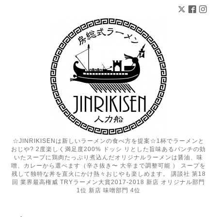
☆JINRIKISENは新しいラーメンの食べ方を提案☆1杯でラーメンと
おじや? 2度楽しく満足度200% ドッシ リとした旨味あるパンチの効
いたスープに鶏肉たっぷり煮込んだオリジナルラーメンは醤油、味
噌、カレーから選べます（辛さ抜き〜 大辛まで調整可能 ） スープを
残して独特な丼を直火にかけ熱々おじやも楽しめます。 講談社 第18
回 業界最高権威 TRYラーメン大賞2017-2018 新店 オリジナル部門
1位 新店 味噌部門 4位