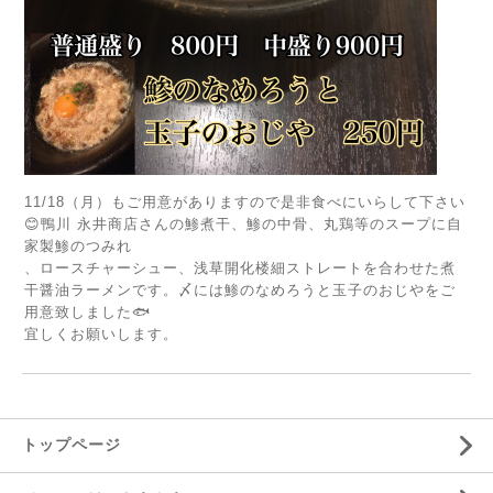
11/18（月）もご用意がありますので是非食べにいらして下さい
😊鴨川 永井商店さんの鯵煮干、鯵の中骨、丸鶏等のスープに自
家製鯵のつみれ‬
‪、ロースチャーシュー、浅草開化楼細ストレートを合わせた煮
干醤油ラーメンです。〆には鯵のなめろうと玉子のおじやをご
用意致しました🐟‬
‪宜しくお願いします。‬
トップページ