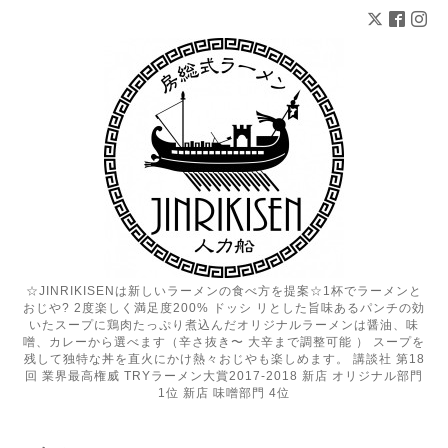
☆JINRIKISENは新しいラーメンの食べ方を提案☆1杯でラーメンと
おじや? 2度楽しく満足度200% ドッシ リとした旨味あるパンチの効
いたスープに鶏肉たっぷり煮込んだオリジナルラーメンは醤油、味
噌、カレーから選べます（辛さ抜き〜 大辛まで調整可能 ） スープを
残して独特な丼を直火にかけ熱々おじやも楽しめます。 講談社 第18
回 業界最高権威 TRYラーメン大賞2017-2018 新店 オリジナル部門
1位 新店 味噌部門 4位