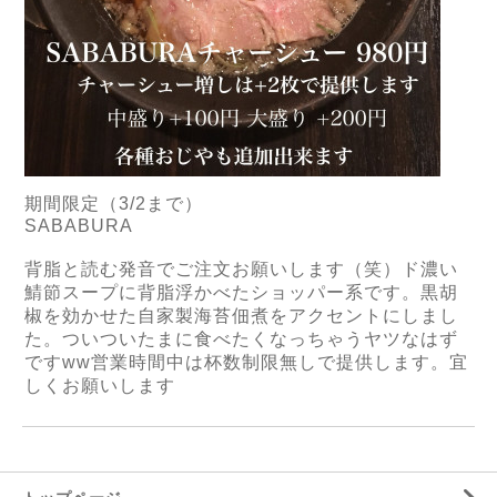
期間限定（3/2まで）
SABABURA
背脂と読む発音でご注文お願いします（笑）ド濃い
鯖節スープに背脂浮かべたショッパー系です。黒胡
椒を効かせた自家製海苔佃煮をアクセントにしまし
た。ついついたまに食べたくなっちゃうヤツなはず
ですww営業時間中は杯数制限無しで提供します。宜
しくお願いします