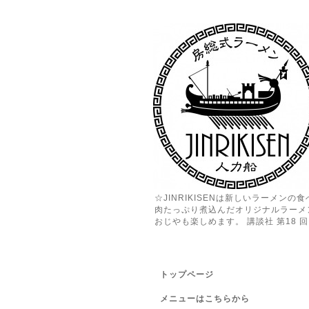
☆JINRIKISENは新しいラーメン
肉たっぷり煮込んだオリジナルラーメ
おじやも楽しめます。 講談社 第18 回 
トップページ
メニューはこちらから