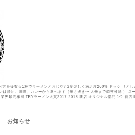
の食べ方を提案☆1杯でラーメンとおじや? 2度楽しく満足度200% ドッシ リ
ンは醤油、味噌、カレーから選べます（辛さ抜き〜 大辛まで調整可能 ） ス
業界最高権威 TRYラーメン大賞2017-2018 新店 オリジナル部門 1位 新店 
お知らせ