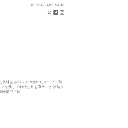
Tel / 047-489-5436
とした旨味あるパンチの効いたスープに鶏
ープを残して独特な丼を直火にかけ熱々
味噌部門 4位